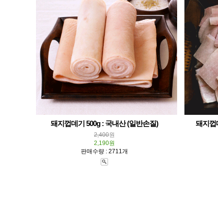
돼지껍데기 500g : 국내산 (일반손질)
돼지껍데
2,400
원
2,190원
판매수량 : 2711개