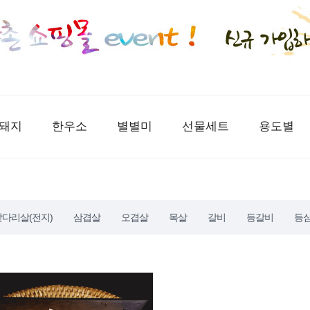
돼지
한우소
별별미
선물세트
용도별
앞다리살(전지)
삼겹살
오겹살
목살
갈비
등갈비
등