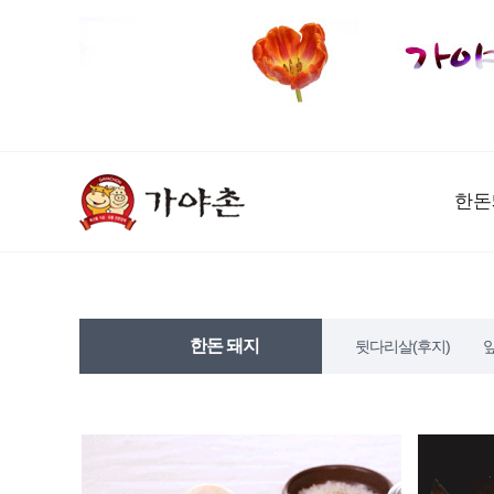
한돈
한돈 돼지
뒷다리살(후지)