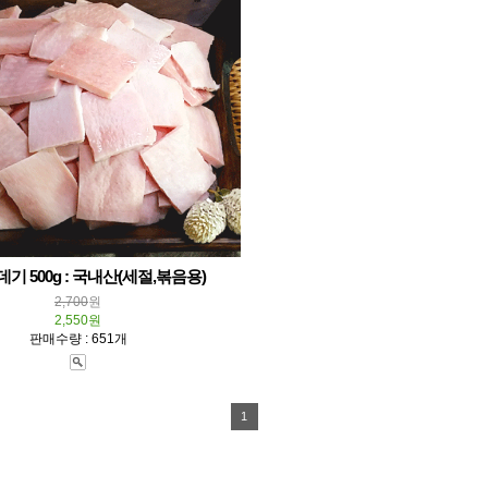
기 500g : 국내산(세절,볶음용)
2,700
원
2,550원
판매수량 : 651개
1