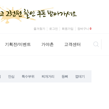
즐겨찾기
로그인
회원가입
장바구니
0
기획전/이벤트
가야촌
고객센터
심
안심
특수부위
찌개거리
등뼈
껍데기