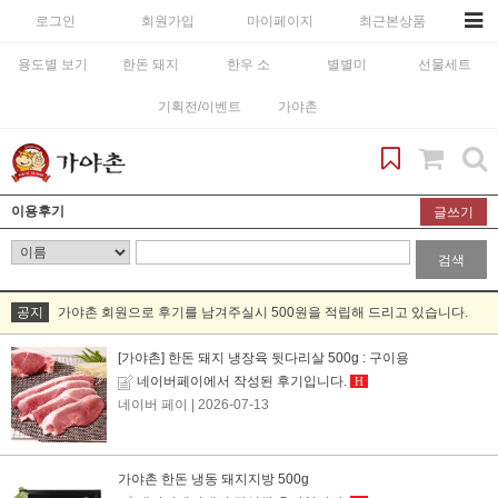
로그인
회원가입
마이페이지
최근본상품
용도별 보기
한돈 돼지
한우 소
별별미
선물세트
기획전/이벤트
가야촌
이용후기
글쓰기
검색
공지
가야촌 회원으로 후기를 남겨주실시 500원을 적립해 드리고 있습니다.
[가야촌] 한돈 돼지 냉장육 뒷다리살 500g : 구이용
네이버페이에서 작성된 후기입니다.
H
네이버 페이
| 2026-07-13
가야촌 한돈 냉동 돼지지방 500g