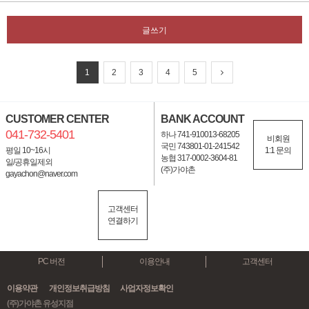
글쓰기
1
2
3
4
5
CUSTOMER CENTER
BANK ACCOUNT
041-732-5401
하나 741-910013-68205
비회원
국민 743801-01-241542
평일 10~16시
1:1 문의
농협 317-0002-3604-81
일/공휴일제외
(주)가야촌
gayachon@naver.com
고객센터
연결하기
PC 버전
이용안내
고객센터
이용약관
개인정보취급방침
사업자정보확인
(주)가야촌 유성지점