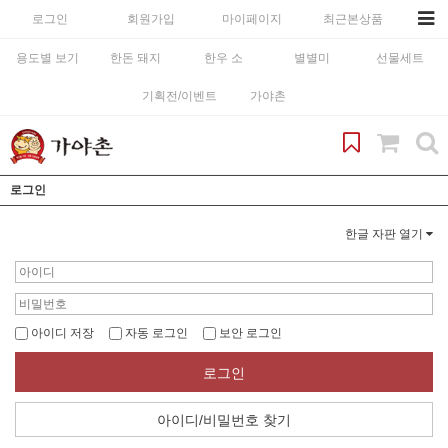
로그인
회원가입
마이페이지
최근본상품
용도별 보기
한돈 돼지
한우 소
별별미
선물세트
기획전/이벤트
가야촌
로그인
한글 자판 열기
아이디 저장
자동 로그인
보안 로그인
로그인
아이디/비밀번호 찾기