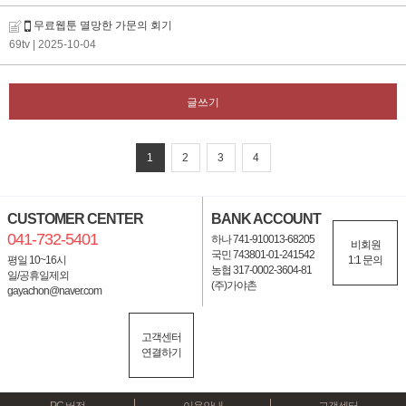
무료웹툰 멸망한 가문의 회기
69tv
| 2025-10-04
글쓰기
1
2
3
4
CUSTOMER CENTER
BANK ACCOUNT
041-732-5401
하나 741-910013-68205
비회원
국민 743801-01-241542
평일 10~16시
1:1 문의
농협 317-0002-3604-81
일/공휴일제외
(주)가야촌
gayachon@naver.com
고객센터
연결하기