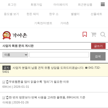
로그인
회원가입
마이페이지
최근본상품
용도별 보기
한돈 돼지
한우 소
별별미
선물세트
기획전/이벤트
가야촌
사업자 회원 문의 게시판
글쓰기
검색
공지
사업자 분들의 납품 견적 유통 상담을 도와드리겠습니다. ☎ 041-732-
5401
무료웹툰을 많이 읽을수록 ‘정리’가 필요한 이유
69티비
| 2026-01-31
한 번의 방문보다 반복 사용을 고려한 플랫폼, 69티비의 기준
이예원
| 2026-01-26