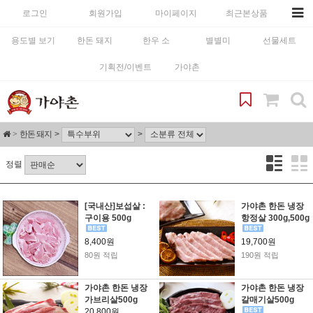
로그인
회원가입
마이페이지
최근본상품
용도별 보기
한돈 돼지
한우 소
별별미
선물세트
기획전/이벤트
가야촌
한돈 돼지
정렬
[국내산]보섭살 :
가야촌 한돈 냉장
구이용 500g
항정살 300g,500g
8,400원
19,700원
80원 적립
190원 적립
가야촌 한돈 냉장
가야촌 한돈 냉장
가브리살500g
갈매기살500g
20,800원