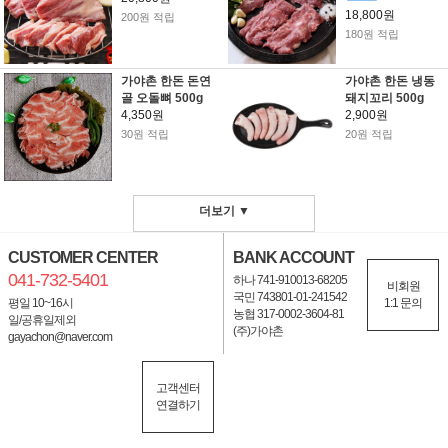
18,800원
200원 적립
180원 적립
가야촌 한돈 돈연
가야촌 한돈 냉동
골 오돌뼈 500g
돼지꼬리 500g
4,350원
2,900원
30원 적립
20원 적립
더보기 ▼
CUSTOMER CENTER
BANK ACCOUNT
041-732-5401
하나 741-910013-68205
비회원
국민 743801-01-241542
평일 10~16시
1:1 문의
농협 317-0002-3604-81
일/공휴일제외
(주)가야촌
gayachon@naver.com
고객센터
연결하기