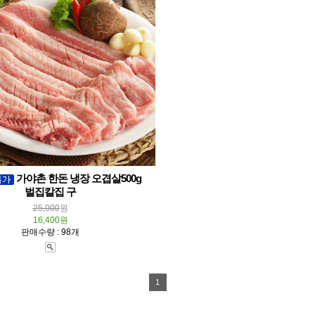
가야촌 한돈 냉장 오겹살500g
벌집칼집 구
25,000
원
16,400원
판매수량 : 98개
1