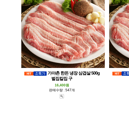
가야촌 한돈 냉장 삼겹살 500g
벌집칼집 구
16,400원
판매수량 : 547개