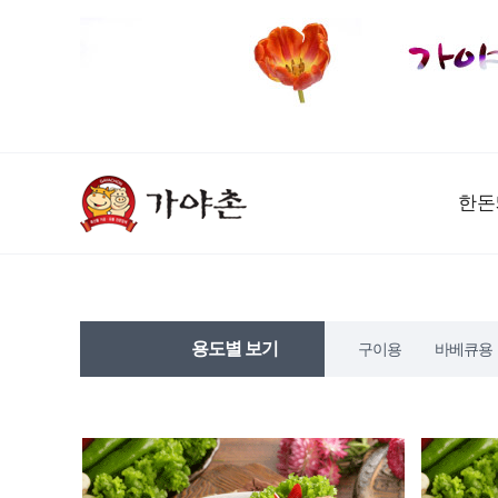
한돈
용도별 보기
구이용
바베큐용