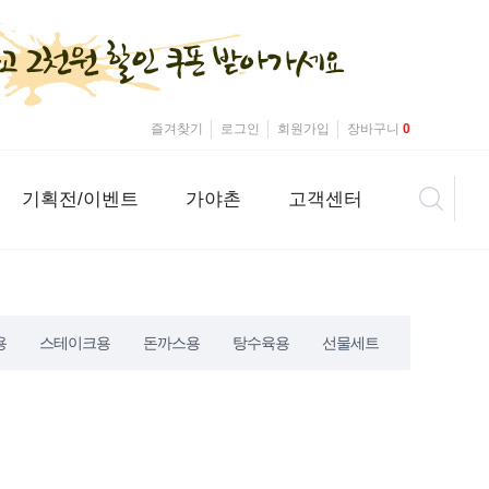
즐겨찾기
로그인
회원가입
장바구니
0
기획전/이벤트
가야촌
고객센터
용
스테이크용
돈까스용
탕수육용
선물세트