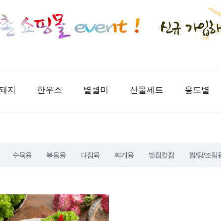
돼지
한우소
별별미
선물세트
용도별
수육용
볶음용
다짐육
찌개용
벌집칼집
찜/탕/조림