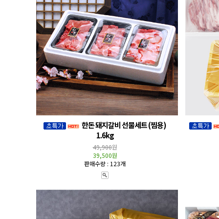
한돈 돼지갈비 선물세트 (찜용)
1.6kg
49,900
원
39,500원
판매수량 : 123개