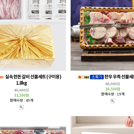
실속 한돈 갈비 선물세트 (구이용)
한우 우족 선물세트
1.8kg
46,900
원
38,500원
45,000
원
판매수량 : 19개
33,500원
판매수량 : 45개