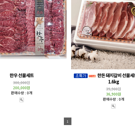
한우 선물세트
한돈 돼지갈비 선물세트
1.6kg
300,000
원
200,000원
39,900
원
판매수량 : 0개
36,900원
판매수량 : 0개
1