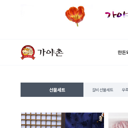
한돈
선물세트
갈비 선물세트
우족