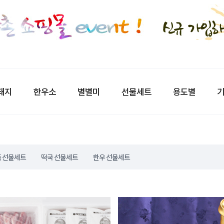
돼지
한우소
별별미
선물세트
용도별
기
 선물세트
떡국 선물세트
한우 선물세트