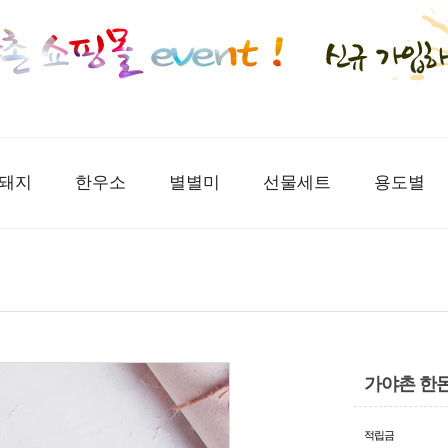
돼지
한우소
별별미
선물세트
용도별
가야촌 한돈
적립금