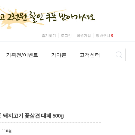
즐겨찾기
로그인
회원가입
장바구니
0
기획전/이벤트
가야촌
고객센터
 돼지고기 꽃삼겹 대패 500g
110원