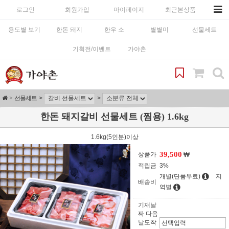
로그인
회원가입
마이페이지
최근본상품
용도별 보기
한돈 돼지
한우 소
별별미
선물세트
기획전/이벤트
가야촌
선물세트
한돈 돼지갈비 선물세트 (찜용) 1.6kg
1.6kg(5인분)이상
39,500
상품가
적립금
3%
개별(단품무료)
지
배송비
역별
기재날
짜 다음
날도착