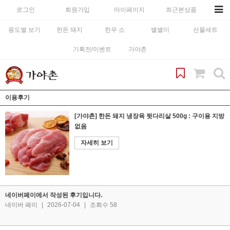
로그인
회원가입
마이페이지
최근본상품
용도별 보기
한돈 돼지
한우 소
별별미
선물세트
기획전/이벤트
가야촌
이용후기
[가야촌] 한돈 돼지 냉장육 뒷다리살 500g : 구이용 지방
없음
자세히 보기
네이버페이에서 작성된 후기입니다.
네이버 페이
|
2026-07-04
|
조회수 58