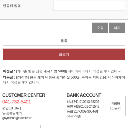
인증키 입력
수정
삭제
목록
글쓰기
이전글 :
[가야촌 한돈 냉동 돼지지방 500g]
네이버페이에서 작성된 후기입니다.
다음글 :
[[가야촌] 한돈 돼지 냉장육 뒷다리살 500g : 구이용 지방없음]
네이버페이
에서 작성된 후기입니다.
CUSTOMER CENTER
BANK ACCOUNT
041-732-5401
하나 741-910013-68205
비회원
국민 743801-01-241542
평일 10~16시
1:1 문의
농협 317-0002-3604-81
일/공휴일제외
(주)가야촌
gayachon@naver.com